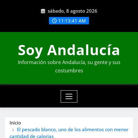
Saltar
sábado, 8 agosto 2026
al
contenido
11:13:43 AM
Soy Andalucía
Información sobre Andalucía, su gente y sus
costumbres
Inicio
El pescado blanco, uno de los alimentos con menor
cantidad de calorías