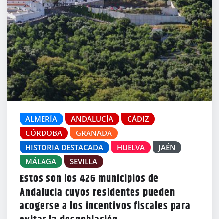
ALMERÍA
ANDALUCÍA
CÁDIZ
CÓRDOBA
GRANADA
HISTORIA DESTACADA
HUELVA
JAÉN
MÁLAGA
SEVILLA
Estos son los 426 municipios de
Andalucía cuyos residentes pueden
acogerse a los incentivos fiscales para