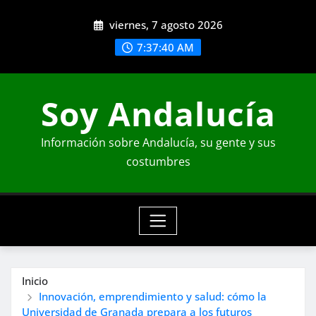
Saltar
viernes, 7 agosto 2026
al
contenido
7:37:42 AM
Soy Andalucía
Información sobre Andalucía, su gente y sus
costumbres
Inicio
Innovación, emprendimiento y salud: cómo la
Universidad de Granada prepara a los futuros