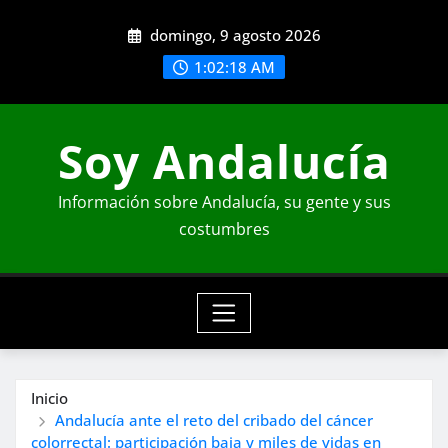
Saltar
domingo, 9 agosto 2026
al
contenido
1:02:19 AM
Soy Andalucía
Información sobre Andalucía, su gente y sus
costumbres
Inicio
Andalucía ante el reto del cribado del cáncer
colorrectal: participación baja y miles de vidas en