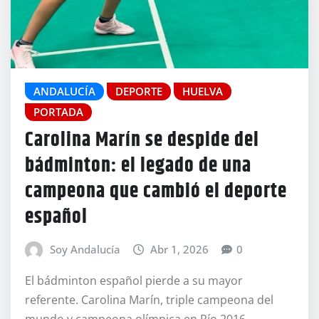
ANDALUCÍA
DEPORTE
HUELVA
PORTADA
Carolina Marín se despide del
bádminton: el legado de una
campeona que cambió el deporte
español
Soy Andalucía
Abr 1, 2026
0
El bádminton español pierde a su mayor
referente. Carolina Marín, triple campeona del
mundo y campeona olímpica en Río 2016,…