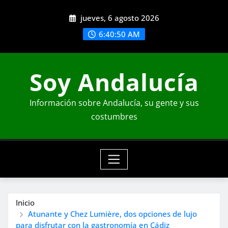
Saltar
jueves, 6 agosto 2026
al
contenido
6:40:52 AM
Soy Andalucía
Información sobre Andalucía, su gente y sus
costumbres
Inicio
Atunante y Chez Lumière, dos opciones de lujo
para disfrutar con la gastronomía en Cádiz