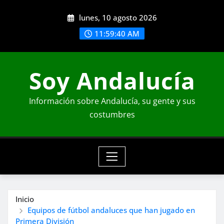
Saltar
lunes, 10 agosto 2026
al
contenido
11:59:42 AM
Soy Andalucía
Información sobre Andalucía, su gente y sus
costumbres
Inicio
Equipos de fútbol andaluces que han jugado en
Primera División