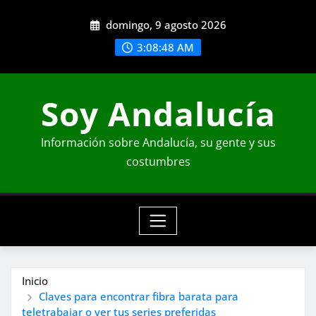
Saltar
domingo, 9 agosto 2026
al
contenido
3:08:51 AM
Soy Andalucía
Información sobre Andalucía, su gente y sus
costumbres
Inicio
Claves para encontrar fibra barata para
teletrabajar o ver tus series preferidas