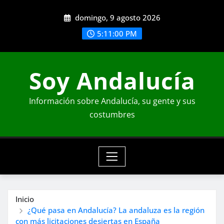
Saltar
domingo, 9 agosto 2026
al
contenido
5:11:02 PM
Soy Andalucía
Información sobre Andalucía, su gente y sus
costumbres
Inicio
¿Qué pasa en Andalucía? La andaluza es la región
con más licitaciones desiertas en España