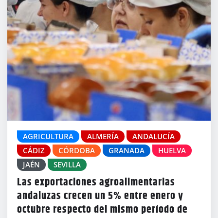
AGRICULTURA
ALMERÍA
ANDALUCÍA
CÁDIZ
CÓRDOBA
GRANADA
HUELVA
JAÉN
SEVILLA
Las exportaciones agroalimentarias
andaluzas crecen un 5% entre enero y
octubre respecto del mismo período de