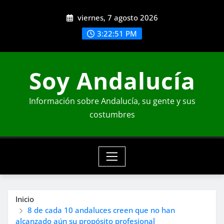
Saltar
viernes, 7 agosto 2026
al
contenido
3:22:52 PM
Soy Andalucía
Información sobre Andalucía, su gente y sus
costumbres
Inicio
8 de cada 10 andaluces creen que no han
alcanzado aún su propósito profesional