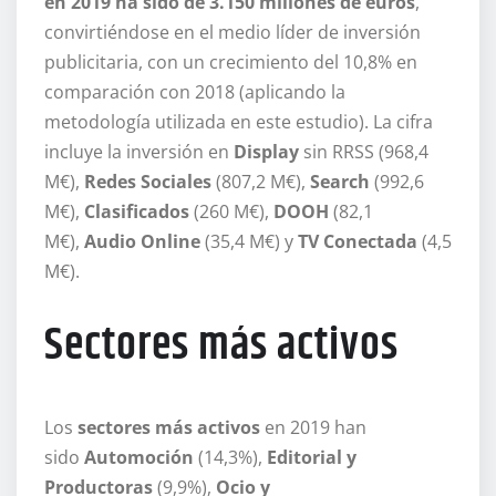
en 2019 ha sido de 3.150 millones de euros
,
convirtiéndose en el medio líder de inversión
publicitaria, con un crecimiento del 10,8% en
comparación con 2018 (aplicando la
metodología utilizada en este estudio). La cifra
incluye la inversión en
Display
sin RRSS (968,4
M€),
Redes Sociales
(807,2 M€),
Search
(992,6
M€),
Clasificados
(260 M€),
DOOH
(82,1
M€),
Audio Online
(35,4 M€) y
TV Conectada
(4,5
M€).
Sectores más activos
Los
sectores más activos
en 2019 han
sido
Automoción
(14,3%),
Editorial y
Productoras
(9,9%),
Ocio y