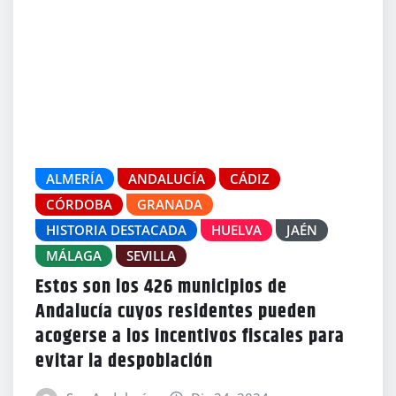
ALMERÍA
ANDALUCÍA
CÁDIZ
CÓRDOBA
GRANADA
HISTORIA DESTACADA
HUELVA
JAÉN
MÁLAGA
SEVILLA
Estos son los 426 municipios de
Andalucía cuyos residentes pueden
acogerse a los incentivos fiscales para
evitar la despoblación