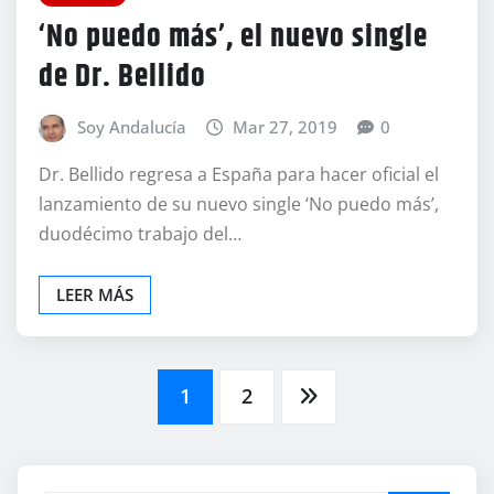
‘No puedo más’, el nuevo single
de Dr. Bellido
Soy Andalucía
Mar 27, 2019
0
Dr. Bellido regresa a España para hacer oficial el
lanzamiento de su nuevo single ‘No puedo más’,
duodécimo trabajo del…
LEER MÁS
Navegación
1
2
de