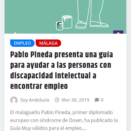
EMPLEO
MÁLAGA
Pablo Pineda presenta una guía
para ayudar a las personas con
discapacidad intelectual a
encontrar empleo
Soy Andalucía
Mar 30, 2019
0
El malagueño Pablo Pineda, primer diplomado
europeo con síndrome de Down, ha publicado la
Guía Muy válidos para el empleo,…