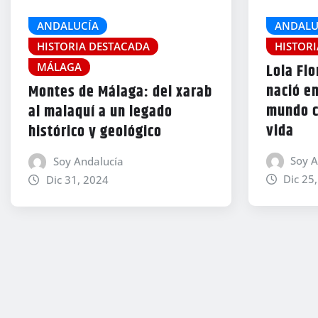
ANDALUCÍA
ANDALU
HISTORIA DESTACADA
HISTOR
MÁLAGA
Lola Flo
nació en
Montes de Málaga: del xarab
mundo co
al malaquí a un legado
vida
histórico y geológico
Soy A
Soy Andalucía
Dic 25
Dic 31, 2024