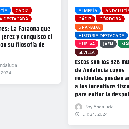
CÍA
CÁDIZ
ALMERÍA
ANDALUCÍ
IA DESTACADA
CÁDIZ
CÓRDOBA
GRANADA
res: La Faraona que
 Jerez y conquistó el
HISTORIA DESTACADA
n su filosofía de
HUELVA
JAÉN
MÁ
SEVILLA
Estos son los 426 mu
ndalucía
de Andalucía cuyos
, 2024
residentes pueden a
a los incentivos fisc
para evitar la despo
Soy Andalucía
Dic 24, 2024