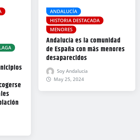
A
ANDALUCÍA
HISTORIA DESTACADA
MENORES
Andalucía es la comunidad
de España con más menores
LAGA
desaparecidos
nicipios
Soy Andalucía
May 25, 2024
cogerse
ales
blación