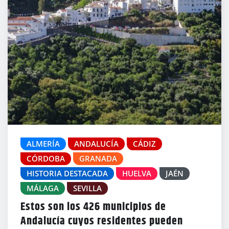
ALMERÍA
ANDALUCÍA
CÁDIZ
CÓRDOBA
GRANADA
HISTORIA DESTACADA
HUELVA
JAÉN
MÁLAGA
SEVILLA
Estos son los 426 municipios de
Andalucía cuyos residentes pueden