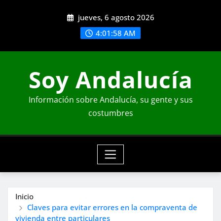
Saltar
jueves, 6 agosto 2026
al
contenido
4:01:59 AM
Soy Andalucía
Información sobre Andalucía, su gente y sus
costumbres
Inicio
Claves para evitar errores en la compraventa de
vivienda entre particulares