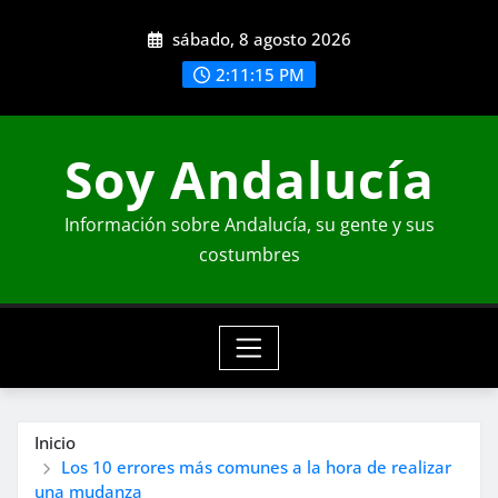
Saltar
sábado, 8 agosto 2026
al
contenido
2:11:17 PM
Soy Andalucía
Información sobre Andalucía, su gente y sus
costumbres
Inicio
Los 10 errores más comunes a la hora de realizar
una mudanza