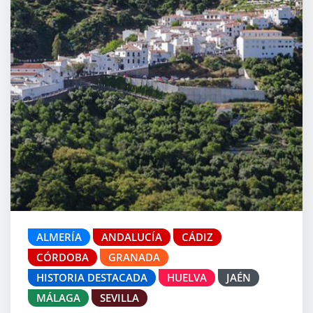
ALMERÍA
ANDALUCÍA
CÁDIZ
CÓRDOBA
GRANADA
HISTORIA DESTACADA
HUELVA
JAÉN
MÁLAGA
SEVILLA