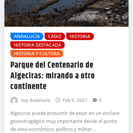
ANDALUCÍA
CÁDIZ
HISTORIA
HISTORIA DESTACADA
HISTORIA Y CULTURA
Parque del Centenario de
Algeciras: mirando a otro
continente
Soy Andalucía
Feb 5, 2021
0
Algeciras puede presumir de estar en un enclave
geoestragégico muy importante desde el punto
de vista económico, político y militar.…