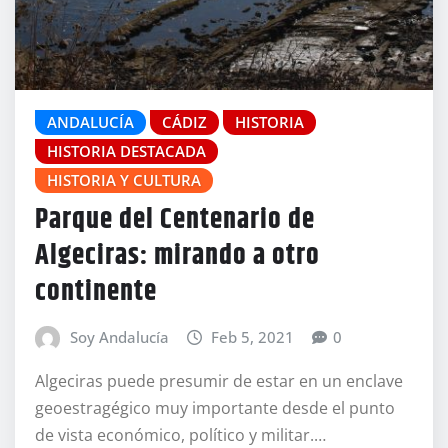
ANDALUCÍA
CÁDIZ
HISTORIA
HISTORIA DESTACADA
HISTORIA Y CULTURA
Parque del Centenario de
Algeciras: mirando a otro
continente
Soy Andalucía
Feb 5, 2021
0
Algeciras puede presumir de estar en un enclave
geoestragégico muy importante desde el punto
de vista económico, político y militar.…