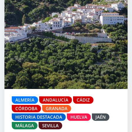
ALMERÍA
ANDALUCÍA
CÁDIZ
CÓRDOBA
GRANADA
HISTORIA DESTACADA
HUELVA
JAÉN
MÁLAGA
SEVILLA