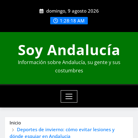
Saltar
domingo, 9 agosto 2026
al
contenido
1:28:19 AM
Soy Andalucía
Información sobre Andalucía, su gente y sus
costumbres
Inicio
Deportes de invierno: cómo evitar lesiones y
dónde esquiar en Andalucía