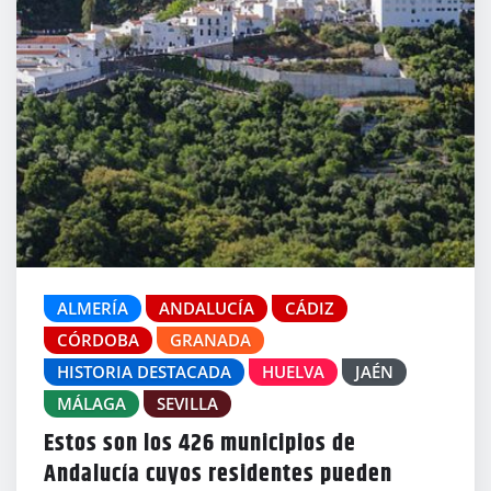
ALMERÍA
ANDALUCÍA
CÁDIZ
CÓRDOBA
GRANADA
HISTORIA DESTACADA
HUELVA
JAÉN
MÁLAGA
SEVILLA
Estos son los 426 municipios de
Andalucía cuyos residentes pueden