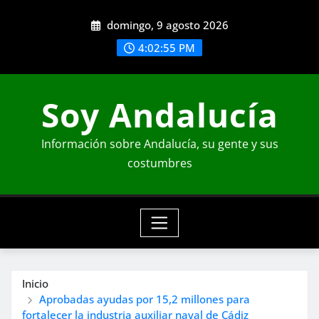
Saltar
domingo, 9 agosto 2026
al
contenido
4:02:56 PM
Soy Andalucía
Información sobre Andalucía, su gente y sus
costumbres
Inicio
Aprobadas ayudas por 15,2 millones para
fortalecer la industria auxiliar naval de Cádiz