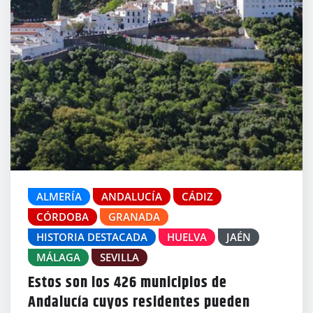
ALMERÍA
ANDALUCÍA
CÁDIZ
CÓRDOBA
GRANADA
HISTORIA DESTACADA
HUELVA
JAÉN
MÁLAGA
SEVILLA
Estos son los 426 municipios de
Andalucía cuyos residentes pueden