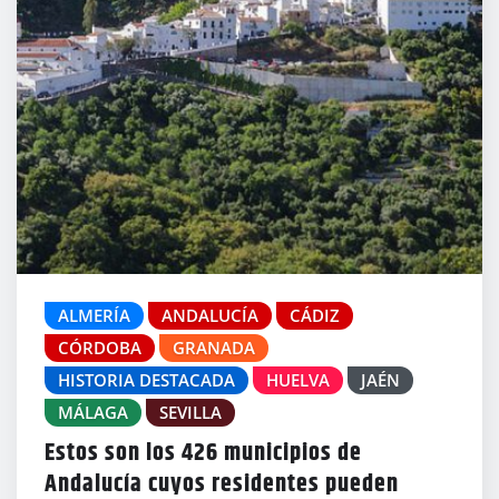
ALMERÍA
ANDALUCÍA
CÁDIZ
CÓRDOBA
GRANADA
HISTORIA DESTACADA
HUELVA
JAÉN
MÁLAGA
SEVILLA
Estos son los 426 municipios de
Andalucía cuyos residentes pueden