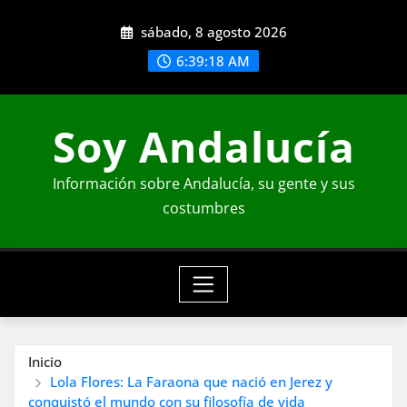
Saltar
sábado, 8 agosto 2026
al
contenido
6:39:19 AM
Soy Andalucía
Información sobre Andalucía, su gente y sus
costumbres
Inicio
Lola Flores: La Faraona que nació en Jerez y
conquistó el mundo con su filosofía de vida