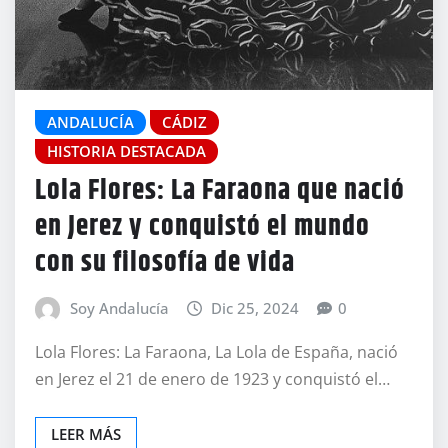
ANDALUCÍA
CÁDIZ
HISTORIA DESTACADA
Lola Flores: La Faraona que nació
en Jerez y conquistó el mundo
con su filosofía de vida
Soy Andalucía
Dic 25, 2024
0
Lola Flores: La Faraona, La Lola de España, nació
en Jerez el 21 de enero de 1923 y conquistó el…
LEER MÁS