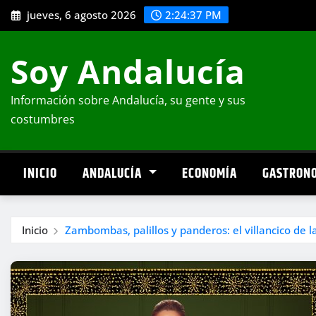
Saltar
jueves, 6 agosto 2026
2:24:38 PM
al
contenido
Soy Andalucía
Información sobre Andalucía, su gente y sus
costumbres
INICIO
ANDALUCÍA
ECONOMÍA
GASTRON
Inicio
Zambombas, palillos y panderos: el villancico de l