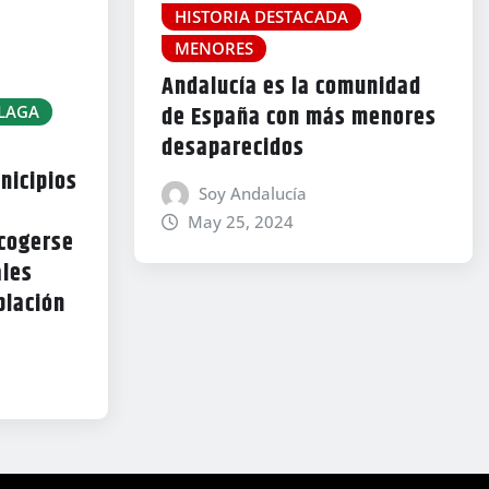
HISTORIA DESTACADA
MENORES
Andalucía es la comunidad
de España con más menores
LAGA
desaparecidos
nicipios
Soy Andalucía
May 25, 2024
cogerse
ales
blación