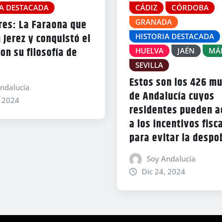
IA DESTACADA
CÁDIZ
CÓRDOBA
GRANADA
res: La Faraona que
 Jerez y conquistó el
HISTORIA DESTACADA
n su filosofía de
HUELVA
JAÉN
MÁ
SEVILLA
Estos son los 426 mu
ndalucía
de Andalucía cuyos
, 2024
residentes pueden a
a los incentivos fisc
para evitar la despo
Soy Andalucía
Dic 24, 2024