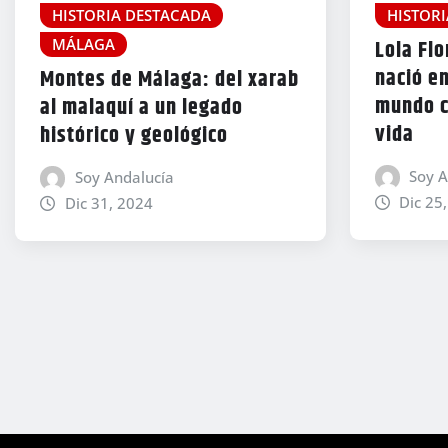
HISTORIA DESTACADA
HISTOR
MÁLAGA
Lola Flo
nació en
Montes de Málaga: del xarab
mundo co
al malaquí a un legado
vida
histórico y geológico
Soy A
Soy Andalucía
Dic 25
Dic 31, 2024