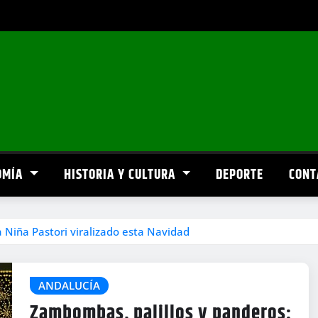
OMÍA
HISTORIA Y CULTURA
DEPORTE
CONT
a Niña Pastori viralizado esta Navidad
ANDALUCÍA
Zambombas, palillos y panderos: