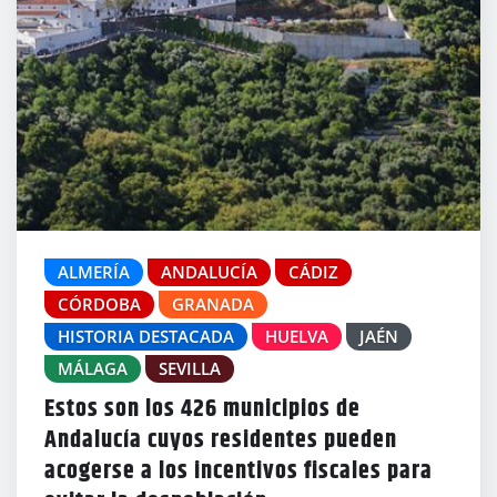
ALMERÍA
ANDALUCÍA
CÁDIZ
CÓRDOBA
GRANADA
HISTORIA DESTACADA
HUELVA
JAÉN
MÁLAGA
SEVILLA
Estos son los 426 municipios de
Andalucía cuyos residentes pueden
acogerse a los incentivos fiscales para