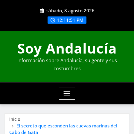
Saltar
sábado, 8 agosto 2026
al
contenido
12:11:52 PM
Soy Andalucía
Información sobre Andalucía, su gente y sus
costumbres
Inicio
El secreto que esconden las cuevas marinas del
Cabo de Gata