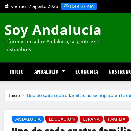
Saltar
viernes, 7 agosto 2026
8:49:08 AM
al
contenido
Soy Andalucía
Información sobre Andalucía, su gente y sus
costumbres
INICIO
ANDALUCÍA
ECONOMÍA
GASTRON
Inicio
Una de cada cuatro familias no se implica en la ed
ANDALUCÍA
EDUCACIÓN
ESPAÑA
FAMILIA