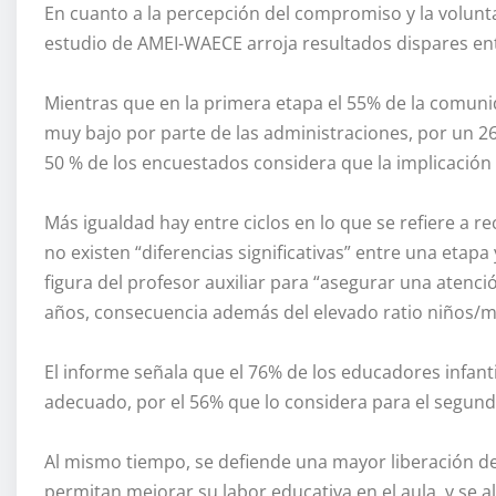
En cuanto a la percepción del compromiso y la voluntad
estudio de AMEI-WAECE arroja resultados dispares entre
Mientras que en la primera etapa el 55% de la comun
muy bajo por parte de las administraciones, por un 26%
50 % de los encuestados considera que la implicación po
Más igualdad hay entre ciclos en lo que se refiere a r
no existen “diferencias significativas” entre una etap
figura del profesor auxiliar para “asegurar una atenci
años, consecuencia además del elevado ratio niños/m
El informe señala que el 76% de los educadores infantil
adecuado, por el 56% que lo considera para el segundo
Al mismo tiempo, se defiende una mayor liberación de
permitan mejorar su labor educativa en el aula, y se 