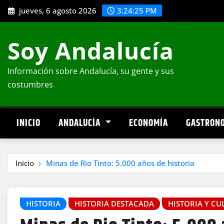
Saltar
jueves, 6 agosto 2026
3:24:26 PM
al
contenido
Soy Andalucía
Información sobre Andalucía, su gente y sus
costumbres
INICIO
ANDALUCÍA
ECONOMÍA
GASTRON
Inicio
Minas de Rio Tinto: 5.000 años de historia
HISTORIA
HISTORIA DESTACADA
HISTORIA Y CU